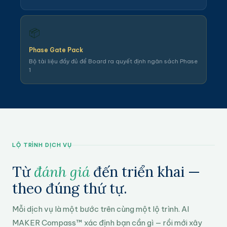
📦
Phase Gate Pack
Bộ tài liệu đầy đủ để Board ra quyết định ngân sách Phase
1
LỘ TRÌNH DỊCH VỤ
Từ
đánh giá
đến triển khai —
theo đúng thứ tự.
Mỗi dịch vụ là một bước trên cùng một lộ trình. AI
MAKER Compass™ xác định bạn cần gì — rồi mới xây