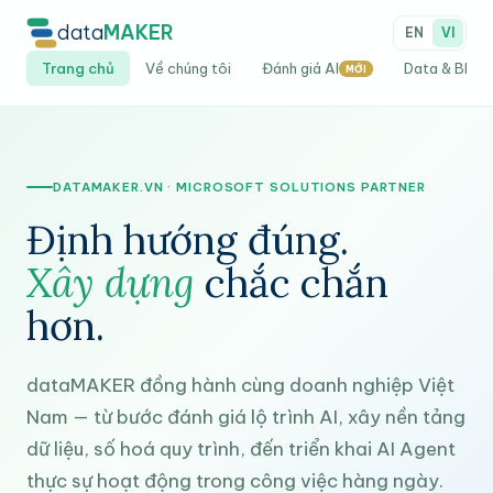
data
MAKER
EN
VI
Trang chủ
Về chúng tôi
Đánh giá AI
Data & BI
MỚI
DATAMAKER.VN · MICROSOFT SOLUTIONS PARTNER
Định hướng đúng.
Xây dựng
chắc chắn
hơn.
dataMAKER đồng hành cùng doanh nghiệp Việt
Nam — từ bước đánh giá lộ trình AI, xây nền tảng
dữ liệu, số hoá quy trình, đến triển khai AI Agent
thực sự hoạt động trong công việc hàng ngày.