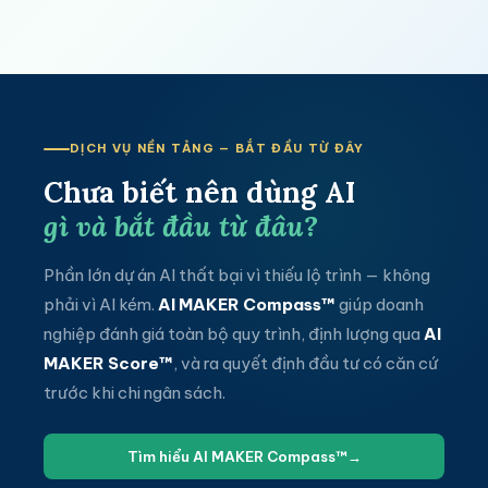
DỊCH VỤ NỀN TẢNG — BẮT ĐẦU TỪ ĐÂY
Chưa biết nên dùng AI
gì và bắt đầu từ đâu?
Phần lớn dự án AI thất bại vì thiếu lộ trình — không
phải vì AI kém.
AI MAKER Compass™
giúp doanh
nghiệp đánh giá toàn bộ quy trình, định lượng qua
AI
MAKER Score™
, và ra quyết định đầu tư có căn cứ
trước khi chi ngân sách.
Tìm hiểu AI MAKER Compass™
→