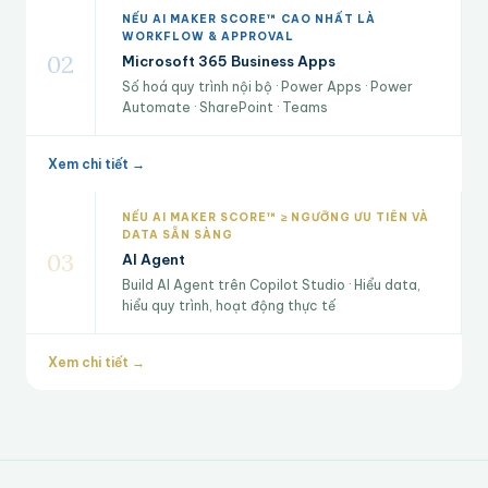
NẾU AI MAKER SCORE™ CAO NHẤT LÀ
WORKFLOW & APPROVAL
02
Microsoft 365 Business Apps
Số hoá quy trình nội bộ · Power Apps · Power
Automate · SharePoint · Teams
Xem chi tiết →
NẾU AI MAKER SCORE™ ≥ NGƯỠNG ƯU TIÊN VÀ
DATA SẴN SÀNG
03
AI Agent
Build AI Agent trên Copilot Studio · Hiểu data,
hiểu quy trình, hoạt động thực tế
Xem chi tiết →