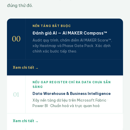
đúng thứ đó.
NỀN TẢNG BẮT BUỘC
Đánh giá AI — AI MAKER Compass™
00
Audit quy trình, chấm điểm AI MAKER Score™,
xây Heatmap và Phase Gate Pack. Xác định
chính xác bước tiếp theo.
Xem chi tiết →
NẾU GAP REGISTER CHỈ RA DATA CHƯA SẴN
SÀNG
01
Data Warehouse & Business Intelligence
Xây nền tảng dữ liệu trên Microsoft Fabric ·
Power BI · Chuẩn hoá và trực quan hoá
Xem chi tiết →