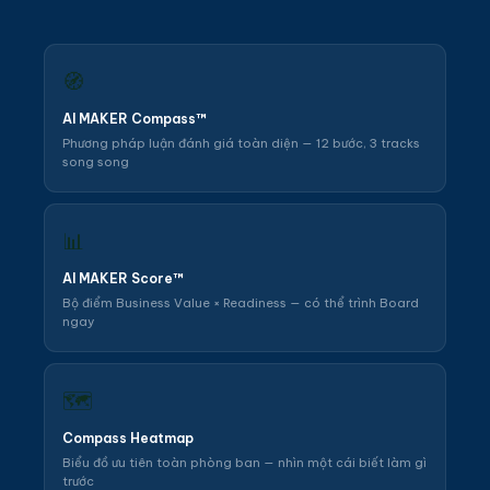
🧭
AI MAKER Compass™
Phương pháp luận đánh giá toàn diện — 12 bước, 3 tracks
song song
📊
AI MAKER Score™
Bộ điểm Business Value × Readiness — có thể trình Board
ngay
🗺️
Compass Heatmap
Biểu đồ ưu tiên toàn phòng ban — nhìn một cái biết làm gì
trước